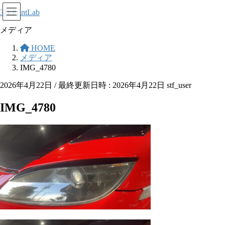
コ
ナ
3D PrintLab
ン
ビ
メディア
テ
ゲ
ン
ー
HOME
ツ
シ
メディア
へ
ョ
IMG_4780
ス
ン
2026年4月22日
/ 最終更新日時 :
2026年4月22日
stf_user
キ
に
ッ
移
IMG_4780
プ
動