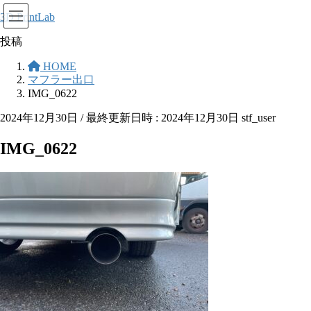
コ
ナ
3D PrintLab
ン
ビ
投稿
テ
ゲ
ン
ー
HOME
ツ
シ
マフラー出口
へ
ョ
IMG_0622
ス
ン
2024年12月30日
/ 最終更新日時 :
2024年12月30日
stf_user
キ
に
ッ
移
IMG_0622
プ
動