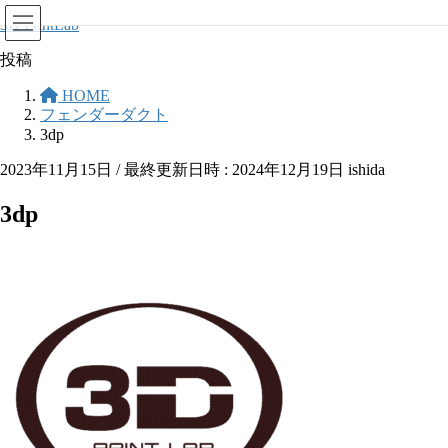
コ
ナ
3D PrintLab
ン
ビ
投稿
テ
ゲ
ン
ー
HOME
ツ
シ
フェンダーダクト
へ
ョ
3dp
ス
ン
2023年11月15日
/ 最終更新日時 :
2024年12月19日
ishida
キ
に
ッ
移
3dp
プ
動